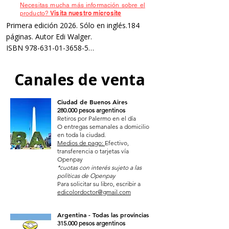
Necesitas mucha más información sobre el
Visita nuestro microsite
producto?
Primera edición 2026. Sólo en inglés.184 
páginas. Autor Edi Walger.

ISBN 978-631-01-3658-5

Sumérgete en el mundo de la Ciencia del 
Canales de venta
Color a través de la Realidad Aumentada.

Libro recomendado tanto para niveles 
Ciudad de Buenos Aires
académicos como intermedios y también 
​280.000 pesos argentinos
para autodidactas.

Retiros por Palermo en el día
El ABC del color lo encontrarás en esta 
O entregas semanales a domicilio
en toda la ciudad.
publicación única en su especie.

Medios de pago:
Efectivo,
transferencia o tarjetas vía
La Colorimetría es una ciencia aplicada en 
Openpay
*cuotas con interés sujeto a las
múltiples campos, como la industria y la 
políticas de Openpay
tecnología de materiales, los alimentos, la 
Para solicitar su libro, escribir a
edicolordoctor@gmail.com
iluminación y los estudios astronómicos y 
biológicos, además de ser fundamental para 
Argentina - Todas las provincias
las artes visuales.

​315.000 pesos argentinos